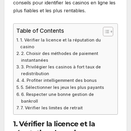
conseils pour identifier les casinos en ligne les
plus fiables et les plus rentables.
Table of Contents
1. Vérifier la licence et la réputation du
casino
2. Choisir des méthodes de paiement
instantanées
3. Privilégier les casinos à fort taux de
redistribution
4. Profiter intelligemment des bonus
5. Sélectionner les jeux les plus payants
6. Respecter une bonne gestion de
bankroll
7. Vérifier les limites de retrait
1. Vérifier la licence et la