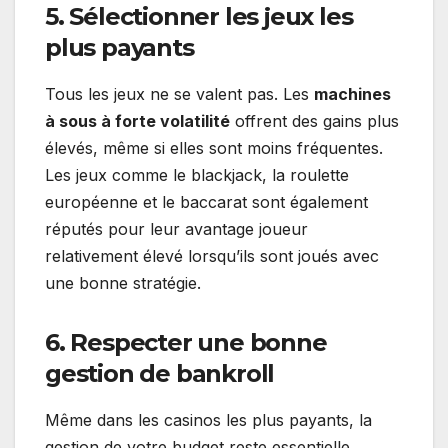
5. Sélectionner les jeux les
plus payants
Tous les jeux ne se valent pas. Les
machines
à sous à forte volatilité
offrent des gains plus
élevés, même si elles sont moins fréquentes.
Les jeux comme le blackjack, la roulette
européenne et le baccarat sont également
réputés pour leur avantage joueur
relativement élevé lorsqu’ils sont joués avec
une bonne stratégie.
6. Respecter une bonne
gestion de bankroll
Même dans les casinos les plus payants, la
gestion de votre budget reste essentielle.