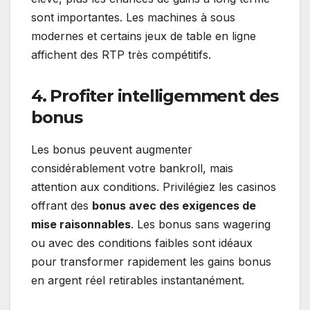
sont importantes. Les machines à sous
modernes et certains jeux de table en ligne
affichent des RTP très compétitifs.
4. Profiter intelligemment des
bonus
Les bonus peuvent augmenter
considérablement votre bankroll, mais
attention aux conditions. Privilégiez les casinos
offrant des
bonus avec des exigences de
mise raisonnables
. Les bonus sans wagering
ou avec des conditions faibles sont idéaux
pour transformer rapidement les gains bonus
en argent réel retirables instantanément.